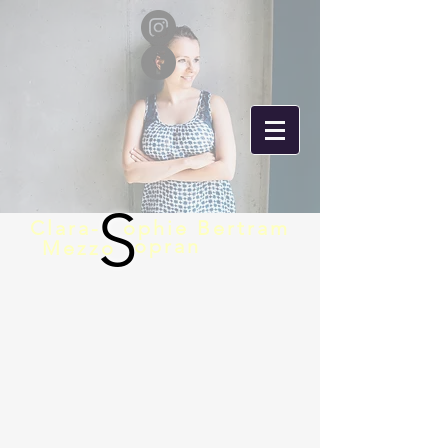
S
Clara-
ophie Bertram
opran
Mezzo