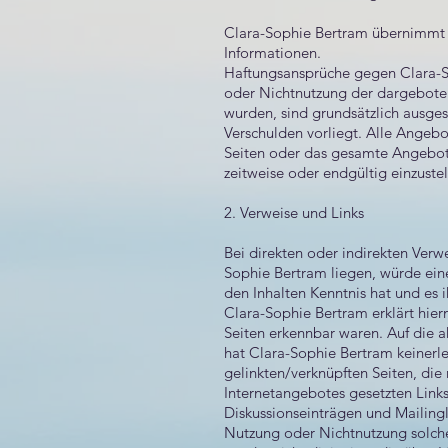
Clara-Sophie Bertram übernimmt ke
Informationen.
Haftungsansprüche gegen Clara-So
oder Nichtnutzung der dargeboten
wurden, sind grundsätzlich ausges
Verschulden vorliegt. Alle Angebot
Seiten oder das gesamte Angebot 
zeitweise oder endgültig einzustel
2. Verweise und Links
Bei direkten oder indirekten Verw
Sophie Bertram liegen, würde eine
den Inhalten Kenntnis hat und es 
Clara-Sophie Bertram erklärt hier
Seiten erkennbar waren. Auf die a
hat Clara-Sophie Bertram keinerlei 
gelinkten/verknüpften Seiten, die 
Internetangebotes gesetzten Link
Diskussionseinträgen und Mailingli
Nutzung oder Nichtnutzung solcher