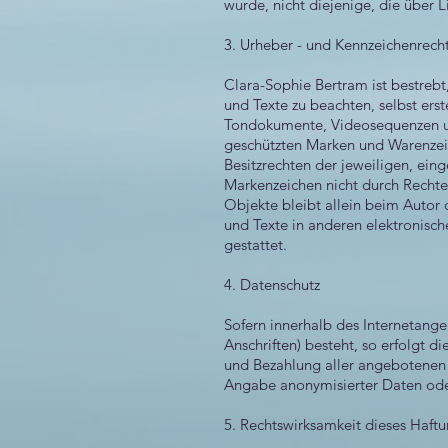
wurde, nicht diejenige, die über L
3. Urheber - und Kennzeichenrech
Clara-Sophie Bertram ist bestreb
und Texte zu beachten, selbst ers
Tondokumente, Videosequenzen und
geschützten Marken und Warenzei
Besitzrechten der jeweiligen, ein
Markenzeichen nicht durch Rechte D
Objekte bleibt allein beim Autor
und Texte in anderen elektronisc
gestattet.
4. Datenschutz
Sofern innerhalb des Internetang
Anschriften) besteht, so erfolgt d
und Bezahlung aller angebotenen 
Angabe anonymisierter Daten ode
5. Rechtswirksamkeit dieses Haft