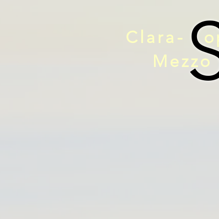
Clara-
o
Mezzo