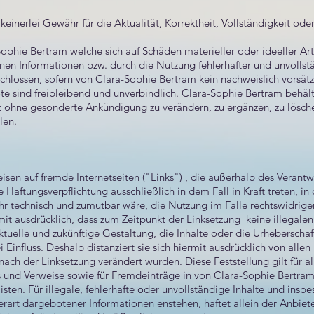
inerlei Gewähr für die Aktualität, Korrektheit, Vollständigkeit oder
phie Bertram welche sich auf Schäden materieller oder ideeller Art
en Informationen bzw. durch die Nutzung fehlerhafter und unvollst
chlossen, sofern von Clara-Sophie Bertram kein nachweislich vorsätz
e sind freibleibend und unverbindlich. Clara-Sophie Bertram behält e
ohne gesonderte Ankündigung zu verändern, zu ergänzen, zu lösche
len.
eisen auf fremde Internetseiten ("Links") , die außerhalb des Verant
 Haftungsverpflichtung ausschließlich in dem Fall in Kraft treten, 
ihr technisch und zumutbar wäre, die Nutzung im Falle rechtswidriger
mit ausdrücklich, dass zum Zeitpunkt der Linksetzung keine illegalen
ktuelle und zukünftige Gestaltung, die Inhalte oder die Urheberschaf
Einfluss. Deshalb distanziert sie sich hiermit ausdrücklich von allen 
nach der Linksetzung verändert wurden. Diese Feststellung gilt für a
s und Verweise sowie für Fremdeinträge in von Clara-Sophie Bertra
sten. Für illegale, fehlerhafte oder unvollständige Inhalte und insb
art dargebotener Informationen enstehen, haftet allein der Anbiete