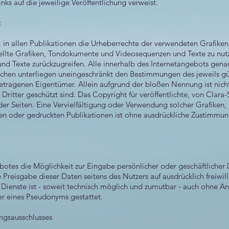
inks auf die jeweilige Veröffentlichung verweist.
t
t, in allen Publikationen die Urheberrechte der verwendeten Grafi
tellte Grafiken, Tondokumente und Videosequenzen und Texte zu nutze
 Texte zurückzugreifen. Alle innerhalb des Internetangebots genan
chen unterliegen uneingeschränkt den Bestimmungen des jeweils gü
getragenen Eigentümer. Allein aufgrund der bloßen Nennung ist nicht
ritter geschützt sind. Das Copyright für veröffentlichte, von Clara-
 der Seiten. Eine Vervielfältigung oder Verwendung solcher Grafik
hen oder gedruckten Publikationen ist ohne ausdrückliche Zustimmu
ebotes die Möglichkeit zur Eingabe persönlicher oder geschäftliche
ie Preisgabe dieser Daten seitens des Nutzers auf ausdrücklich freiwi
Dienste ist - soweit technisch möglich und zumutbar - auch ohne A
r eines Pseudonyms gestattet.
ungsausschlusses