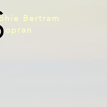
S
phie Bertram
opran