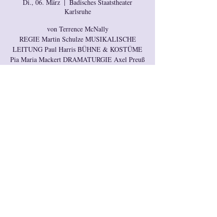
Di., 06. März
  |  
Badisches Staatstheater
Karlsruhe
von Terrence McNally
REGIE Martin Schulze MUSIKALISCHE
LEITUNG Paul Harris BÜHNE & KOSTÜME
Pia Maria Mackert DRAMATURGIE Axel Preuß
Anmeldung für diese
Veranstaltung ist
abgeschlossen.
Okay
Zeit & Ort
06. März 2018, 20:00
Badisches Staatstheater Karlsruhe, Hermann-
Levi-Platz 1, 76137 Karlsruhe, Deutschland