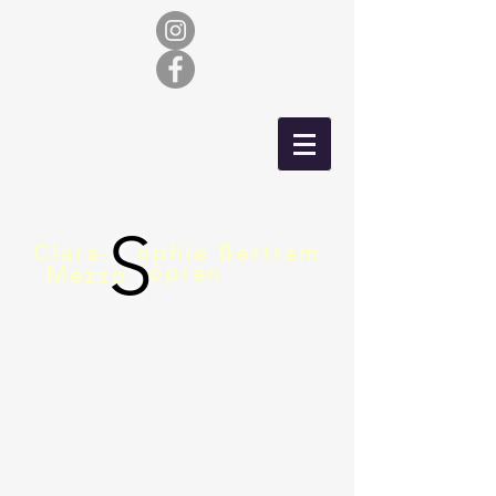
S
Clara-
ophie Bertram
opran
Mezzo