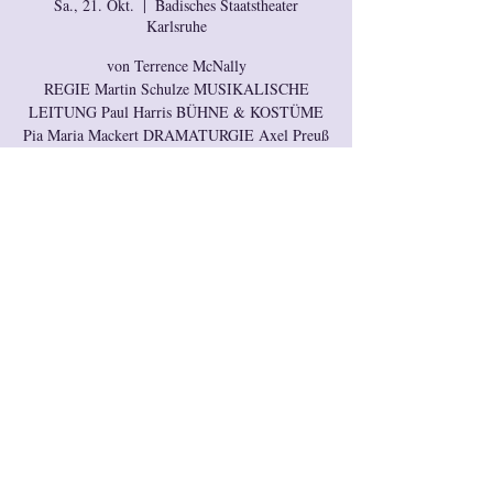
Sa., 21. Okt.
  |  
Badisches Staatstheater
Karlsruhe
von Terrence McNally
REGIE Martin Schulze MUSIKALISCHE
LEITUNG Paul Harris BÜHNE & KOSTÜME
Pia Maria Mackert DRAMATURGIE Axel Preuß
Anmeldung für diese
Veranstaltung ist
abgeschlossen.
Okay
Zeit & Ort
21. Okt. 2017, 19:30
Badisches Staatstheater Karlsruhe, Hermann-
Levi-Platz 1, 76137 Karlsruhe, Deutschland