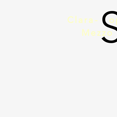
Clara-
o
Mezzo