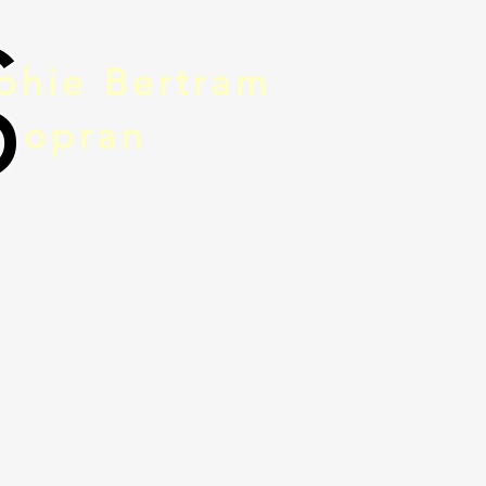
S
phie Bertram
opran