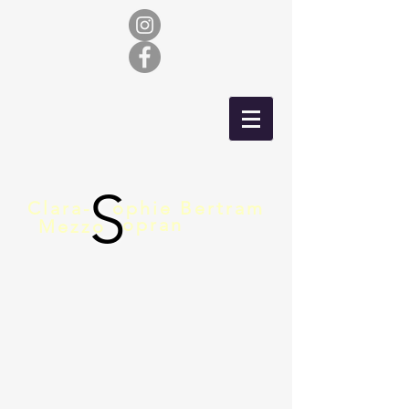
S
Clara-
ophie Bertram
opran
Mezzo