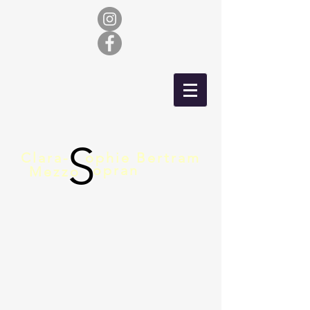
S
Clara-
ophie Bertram
opran
Mezzo