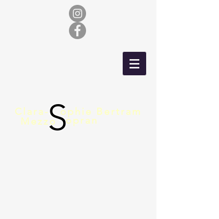
S
Clara-
ophie Bertram
opran
Mezzo