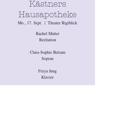
Kästners
Hausapotheke
Mo., 17. Sept.
  |  
Theater Rigiblick
Rachel Matter
Rezitation
Clara-Sophie Betram
Sopran
Freya Jung
Klavier
Simone Kaufmann
Licht und Technik
Eine Koproduktion vom Theater Rigiblick mit
der Quartier-Kultur Kreis 6.