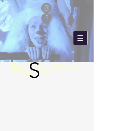
S
Clara-
ophie Bertram
opran
Mezzo