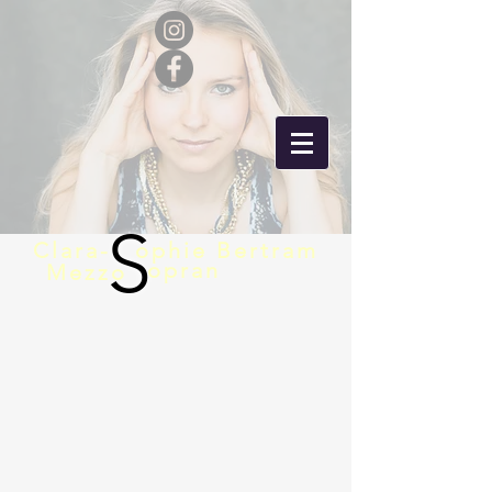
S
Clara-
ophie Bertram
opran
Mezzo