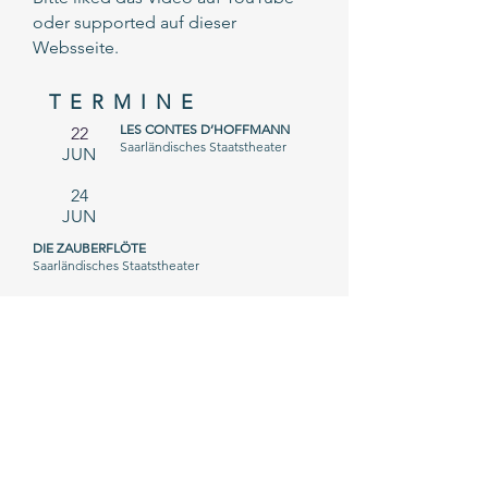
oder supported auf dieser
Websseite.
TERMINE
LES CONTES D’HOFFMANN
22
Saarländisches Staatstheater
JUN
24
JUN
DIE ZAUBERFLÖTE
Saarländisches Staatstheater
PRESS
E
Über "Die Gärtnerin aus
Liebe"