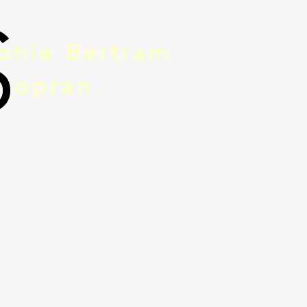
S
phie Bertram
opran