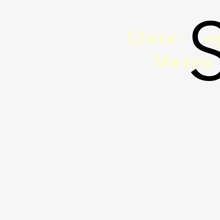
Clara-
o
Mezzo